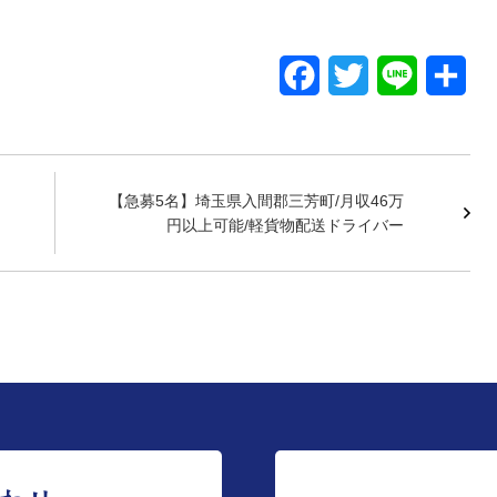
F
T
L
共
a
w
i
有
c
i
n
e
t
e
【急募5名】埼玉県入間郡三芳町/月収46万
円以上可能/軽貨物配送ドライバー
b
t
o
e
o
r
k